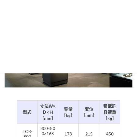
寸法Ｗ×
積載許
質量
変位
型式
Ｄ×Ｈ
容荷重
［kg］
［mm］
［mm］
［kg］
800×80
TCR-
0×168
173
215
450
800