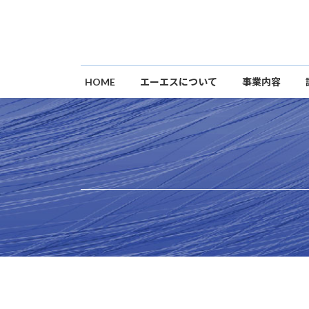
コ
ナ
ン
ビ
テ
ゲ
ン
ー
ツ
シ
HOME
エーエスについて
事業内容
へ
ョ
ス
ン
キ
に
ッ
移
プ
動