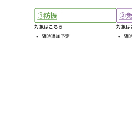
①防振
②
対象はこちら
対象は
随時追加予定
随