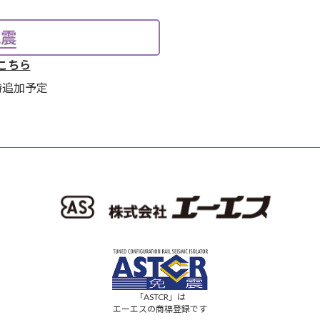
免震
こちら
時追加予定
「ASTCR」は
エーエスの商標登録です